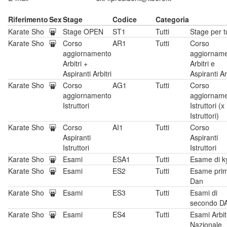
Riferimento
Sex
Stage
Codice
Categoria
Karate Sho
Stage OPEN
ST1
Tutti
Stage per tu
Karate Sho
Corso
AR1
Tutti
Corso
aggiornamento
aggiornam
Arbitri +
Arbitri e
Aspiranti Arbitri
Aspiranti Ar
Karate Sho
Corso
AG1
Tutti
Corso
aggiornamento
aggiornam
Istruttori
Istruttori (x
Istruttori)
Karate Sho
Corso
AI1
Tutti
Corso
Aspiranti
Aspiranti
Istruttori
Istruttori
Karate Sho
Esami
ESA1
Tutti
Esame di k
Karate Sho
Esami
ES2
Tutti
Esame pri
Dan
Karate Sho
Esami
ES3
Tutti
Esami di
secondo D
Karate Sho
Esami
ES4
Tutti
Esami Arbit
Nazionale,