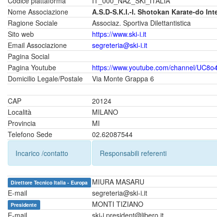
Codice piattaforma
IT_000_NAZ_SKI_ITALIA
Nome Associazione
A.S.D-S.K.I.-I. Shotokan Karate-do Inte
Ragione Sociale
Associaz. Sportiva Dilettantistica
Sito web
https://www.ski-i.it
Email Associazione
segreteria@ski-i.it
Pagina Social
Pagina Youtube
https://www.youtube.com/channel/UC
Domicilio Legale/Postale
Via Monte Grappa 6
CAP
20124
Località
MILANO
Provincia
MI
Telefono Sede
02.62087544
Incarico /contatto
Responsabili referenti
MIURA MASARU
Direttore Tecnico Italia - Europa
E-mail
segreteria@ski-i.it
MONTI TIZIANO
Presidente
E-mail
ski-i.president@libero.it